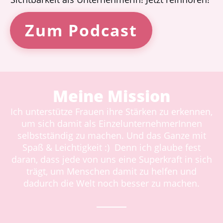
Zum Podcast
Meine Mission
Ich unterstütze Frauen ihre Stärken zu erkennen,
um sich damit als EinzelunternehmerInnen
selbstständig zu machen. Und das Ganze mit
Spaß & Leichtigkeit :) Denn ich glaube fest
daran, dass jede von uns eine Superkraft in sich
trägt, um Menschen damit zu helfen und
dadurch die Welt noch besser zu machen.