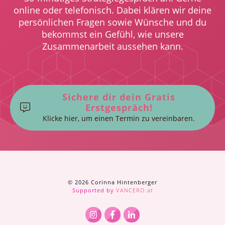
online oder telefonisch.
Dabei klären wir deine
persönlichen Fragen sowie Wünsche und du
bekommst ein Gefühl, wie unsere
Zusammenarbeit aussehen kann.
Sichere dir dein Gratis
Erstgespräch!
Klicke hier, um einen Termin zu vereinbaren.
©️
2026
Corinna Hintenberger
Supported by
VANCERO.at